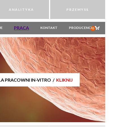
ANALITYKA
PRZEMYSŁ
PRACA
JE
KONTAKT
PRODUCENCI
0
LA PRACOWNI IN-VITRO /
KLIKNIJ