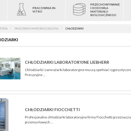
PRZECHOWYWANIE
PRACOWNIA IN-
I HODOWLA
VITRO
MATERIAŁU
BIOLOGICZNEGO
TORIA
PRACOWNIA MIKROBIOLOGICZNA
CHŁODZIARKI
DZIARKI
CHŁODZIARKI LABORATORYJNE LIEBHERR
Chłodziarki i zamrażarki laboratoryjne muszą spełniać rygorystycz
Precyzyjne ...
CHŁODZIARKI FIOCCHETTI
Profesjonalne chłodziarki laboratoryjne firmy Fiocchetti przeznac
przemysłowych ...