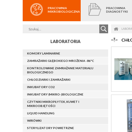
PRACOWNIA
PRACOWNIA
MIKROBIOLOGICZNA
DIAGNOSTYKI
LABORA
CHŁO
LABORATORIA
KOMORY LAMINARNE
ZAMRAŻARKI GŁĘBOKIEGO MROŻENIA -86°C
KONTROLOWANE ZAMRAŻANIE MATERIAŁU
BIOLOGICZNEGO
CHŁODZIARKI I ZAMRAŻARKI
INKUBATORY CO2
INKUBATORY (MIKRO-)BIOLOGICZNE
CZYTNIKI MIKROPŁYTEK, KUWET I
MIKROOBJĘTOŚCI
LIQUID HANDLING
WIRÓWKI
STERYLIZATORY POWIETRZNE